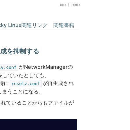
Blog
|
Profile
cky Linux関連リンク
関連書籍
自動生成を抑制する
がNetworkManagerの
lv.conf
をしていたとしても、
た時に
が再生成され
resolv.conf
しまうことになる。
されていることからもファイルが