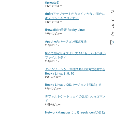
(iproute2)
149件のビュー
dnfのアップデートがうまくいかない場合に
キャッシュをクリアする
145件のビュー
firewalldの設定 Rocky Linux
141件のビュー
C
Apacheのバージョン確認方法
[
115件のビュー
findで指定サイズより大きいもしくは小さい
ファイルを探す
114件のビュー
タイムゾーンを日本標準時(JST)に変更する
Rocky Linux 8, 9, 10
99件のビュー
Rocky Linux のOSバージョンを確認する
85件のビュー
デフォルトゲートウェイの設定 routeコマン
ド
81件のビュー
NetworkManagerによるresolv.confの自動