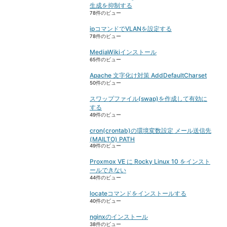
生成を抑制する
78件のビュー
ipコマンドでVLANを設定する
78件のビュー
MediaWikiインストール
65件のビュー
Apache 文字化け対策 AddDefaultCharset
50件のビュー
スワップファイル(swap)を作成して有効に
する
49件のビュー
cron(crontab)の環境変数設定 メール送信先
(MAILTO) PATH
49件のビュー
Proxmox VE に Rocky Linux 10 をインスト
ールできない
44件のビュー
locateコマンドをインストールする
40件のビュー
nginxのインストール
38件のビュー