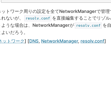
ネットワーク周りの設定を全てNetworkManagerで
しれないが、
を直接編集することでリゾル
resolv.conf
うような場合は、NetworkManagerが
を
resolv.conf
とよいだろう。
ategories
Tags
ネットワーク
] [
DNS
,
NetworkManager
,
resolv.conf
]