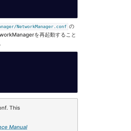
の
anager/NetworkManager.conf
orkManagerを再起動すること
。
nf. This
nce Manual