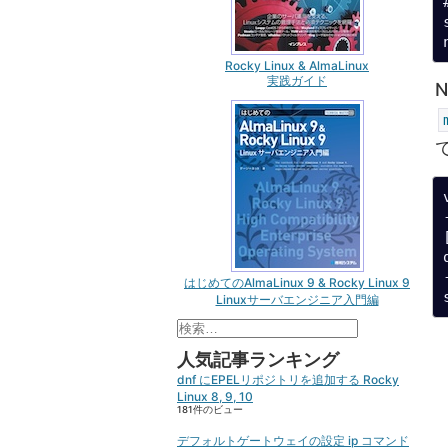
Rocky Linux & AlmaLinux
実践ガイド
はじめてのAlmaLinux 9 & Rocky Linux 9
Linuxサーバエンジニア入門編
検
索:
人気記事ランキング
dnf にEPELリポジトリを追加する Rocky
Linux 8, 9, 10
181件のビュー
デフォルトゲートウェイの設定 ip コマンド