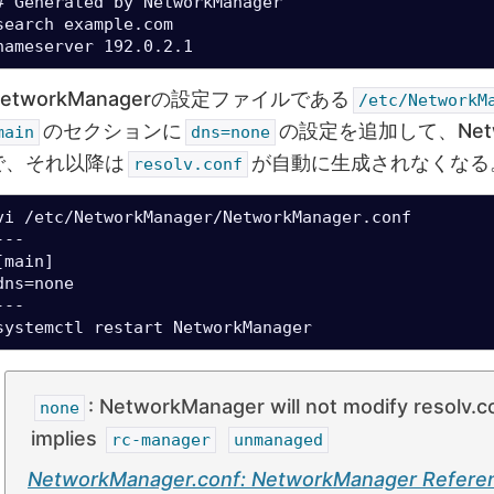
# Generated by NetworkManager

search example.com

nameserver 192.0.2.1
NetworkManagerの設定ファイルである
/etc/NetworkM
のセクションに
の設定を追加して、Netw
main
dns=none
で、それ以降は
が自動に生成されなくなる
resolv.conf
vi /etc/NetworkManager/NetworkManager.conf

---

[main]

dns=none

---

systemctl restart NetworkManager
: NetworkManager will not modify resolv.co
none
implies
rc-manager
unmanaged
NetworkManager.conf: NetworkManager Refere