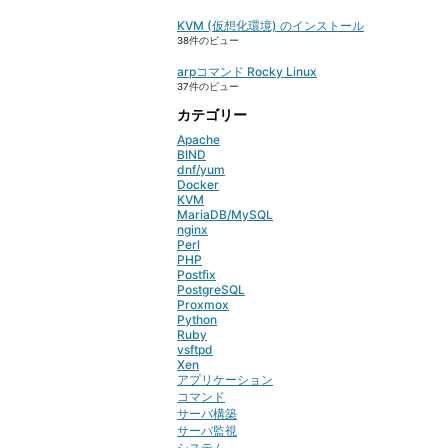
KVM (仮想化環境) のインストール
38件のビュー
arpコマンド Rocky Linux
37件のビュー
カテゴリー
Apache
BIND
dnf/yum
Docker
KVM
MariaDB/MySQL
nginx
Perl
PHP
Postfix
PostgreSQL
Proxmox
Python
Ruby
vsftpd
Xen
アプリケーション
コマンド
サーバ構築
サーバ監視
システム