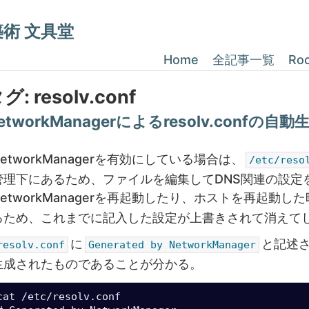
構築術 文具堂
Home
全記事一覧
Ro
タグ:
resolv.conf
etworkManagerによるresolv.confの
NetworkManagerを有効にしている場合は、
/etc/reso
管理下にあるため、ファイルを編集してDNS関連の設定
NetworkManagerを再起動したり、ホストを再起動し
るため、これまでに記入した設定が上書きされて消えて
に
と記述
resolv.conf
Generated by NetworkManager
生成されたものであることが分かる。
cat /etc/resolv.conf
