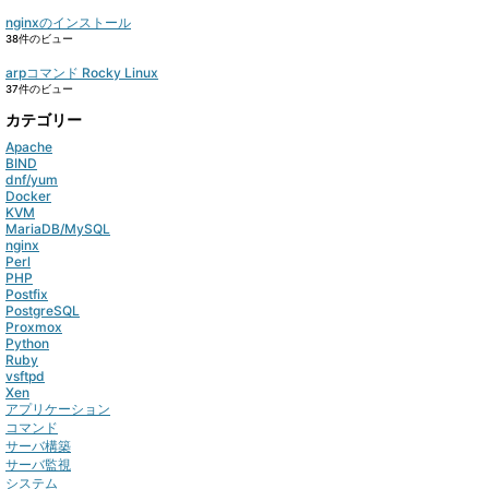
nginxのインストール
38件のビュー
arpコマンド Rocky Linux
37件のビュー
カテゴリー
Apache
BIND
dnf/yum
Docker
KVM
MariaDB/MySQL
nginx
Perl
PHP
Postfix
PostgreSQL
Proxmox
Python
Ruby
vsftpd
Xen
アプリケーション
コマンド
サーバ構築
サーバ監視
システム