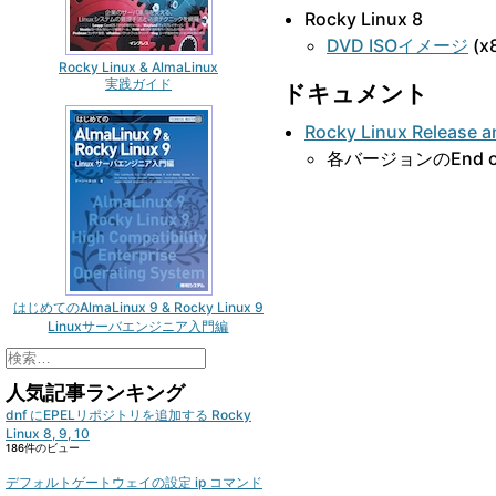
Rocky Linux 8
DVD ISOイメージ
(x8
Rocky Linux & AlmaLinux
実践ガイド
ドキュメント
Rocky Linux Release a
各バージョンのEnd o
はじめてのAlmaLinux 9 & Rocky Linux 9
Linuxサーバエンジニア入門編
検
索:
人気記事ランキング
dnf にEPELリポジトリを追加する Rocky
Linux 8, 9, 10
186件のビュー
デフォルトゲートウェイの設定 ip コマンド