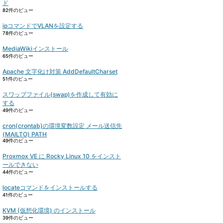
ド
82件のビュー
ipコマンドでVLANを設定する
78件のビュー
MediaWikiインストール
65件のビュー
Apache 文字化け対策 AddDefaultCharset
51件のビュー
スワップファイル(swap)を作成して有効に
する
49件のビュー
cron(crontab)の環境変数設定 メール送信先
(MAILTO) PATH
49件のビュー
Proxmox VE に Rocky Linux 10 をインスト
ールできない
44件のビュー
locateコマンドをインストールする
41件のビュー
KVM (仮想化環境) のインストール
39件のビュー