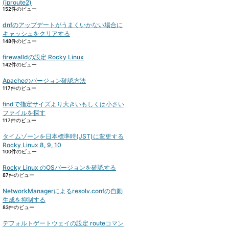
(iproute2)
152件のビュー
dnfのアップデートがうまくいかない場合に
キャッシュをクリアする
148件のビュー
firewalldの設定 Rocky Linux
142件のビュー
Apacheのバージョン確認方法
117件のビュー
findで指定サイズより大きいもしくは小さい
ファイルを探す
117件のビュー
タイムゾーンを日本標準時(JST)に変更する
Rocky Linux 8, 9, 10
100件のビュー
Rocky Linux のOSバージョンを確認する
87件のビュー
NetworkManagerによるresolv.confの自動
生成を抑制する
83件のビュー
デフォルトゲートウェイの設定 routeコマン