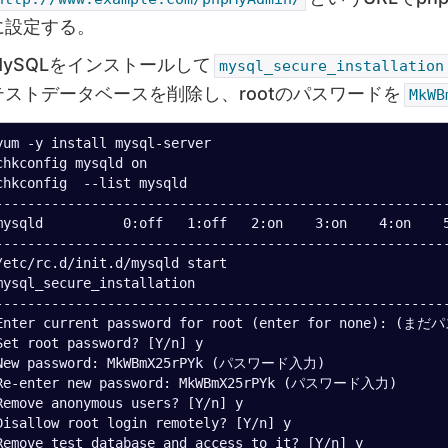
に設定する。
MySQLをインストールして
mysql_secure_installation
テストデータベースを削除し、rootのパスワードを
MkWB
yum -y install mysql-server

chkconfig mysqld on

chkconfig  --list mysqld

---------------------------------------------------------
mysqld          0:off   1:off   2:on    3:on    4:on    5
---------------------------------------------------------
/etc/rc.d/init.d/mysqld start

mysql_secure_installation

---------------------------------------------------------
Enter current password for root (enter for none
Set root password? [Y/n] y

New password: MkWBmX25rPYk (パスワード入力)

Re-enter new password: MkWBmX25rPYk (パスワード入力)

Remove anonymous users? [Y/n] y

Disallow root login remotely? [Y/n] y

Remove test database and access to it? [Y/n] y
