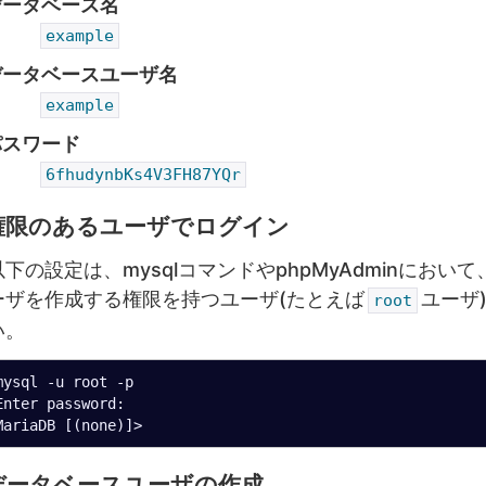
データベース名
example
データベースユーザ名
example
パスワード
6fhudynbKs4V3FH87YQr
権限のあるユーザでログイン
以下の設定は、mysqlコマンドやphpMyAdminにお
ーザを作成する権限を持つユーザ(たとえば
ユーザ
root
い。
mysql -u root -p

Enter password:

データベースユーザの作成