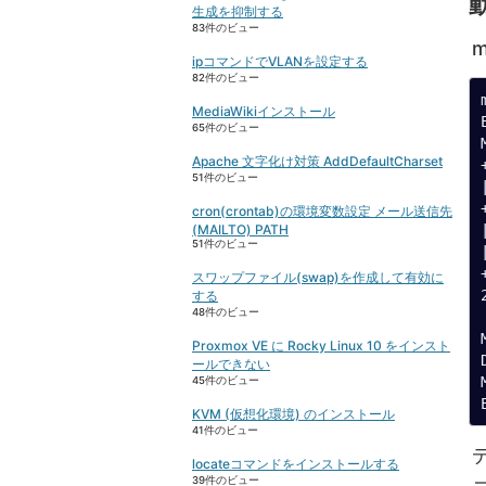
生成を抑制する
83件のビュー
ipコマンドでVLANを設定する
82件のビュー
MediaWikiインストール
65件のビュー
Apache 文字化け対策 AddDefaultCharset
51件のビュー
cron(crontab)の環境変数設定 メール送信先
(MAILTO) PATH
51件のビュー
スワップファイル(swap)を作成して有効に
する
48件のビュー
Proxmox VE に Rocky Linux 10 をインスト
ールできない
45件のビュー
KVM (仮想化環境) のインストール
41件のビュー
locateコマンドをインストールする
39件のビュー