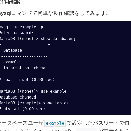
動作確認
mysqlコマンドで簡単な動作確認をしてみます。
mysql -u example -p

Enter password:

MariaDB [(none)]> show databases;

+--------------------+

| Database           |

+--------------------+

| example            |

| information_schema |

+--------------------+

2 rows in set (0.00 sec)

MariaDB [(none)]> use example

Database changed

MariaDB [example]> show tables;

データベースユーザ
で設定したパスワードでロ
example