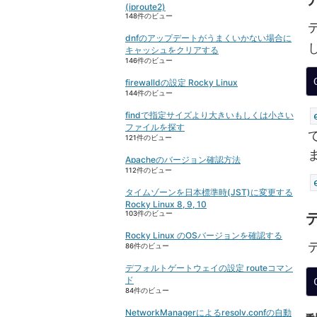
(iproute2)
148件のビュー
dnfのアップデートがうまくいかない場合に
キャッシュをクリアする
146件のビュー
firewalldの設定 Rocky Linux
144件のビュー
findで指定サイズより大きいもしくは小さい
ファイルを探す
121件のビュー
Apacheのバージョン確認方法
112件のビュー
タイムゾーンを日本標準時(JST)に変更する
Rocky Linux 8, 9, 10
103件のビュー
Rocky Linux のOSバージョンを確認する
86件のビュー
デフォルトゲートウェイの設定 routeコマン
ド
84件のビュー
NetworkManagerによるresolv.confの自動