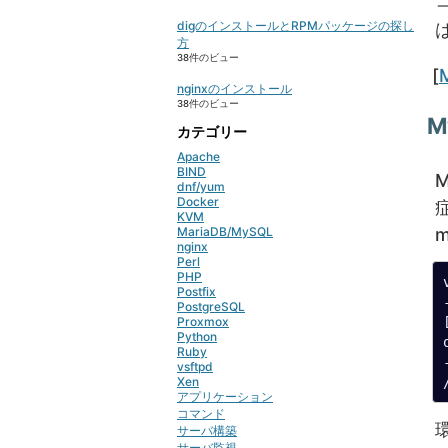
digのインストールとRPMパッケージの探し
方
38件のビュー
C
[
nginxのインストール
38件のビュー
M
カテゴリー
Apache
BIND
dnf/yum
Docker
KVM
MariaDB/MySQL
nginx
Perl
PHP
Postfix
PostgreSQL
Proxmox
Python
Ruby
vsftpd
Xen
アプリケーション
コマンド
サーバ構築
サーバ監視