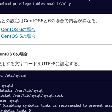
Reload privilege tables now? [Y/n] y

あとの設定はCentOS5と6の場合で内容が異なる。
CentOS 6の場合
CentOS 5の場合
entOS 6の場合
使用する文字コードをUTF-8に設定する。
vi /etc/my.cnf

---------------------------------------------------------
[mysqld]

datadir=/var/lib/mysql

socket=/var/lib/mysql/mysql.sock

user=mysql

# Disabling symbolic-links is recommended to prevent asso
symbolic-links=0
