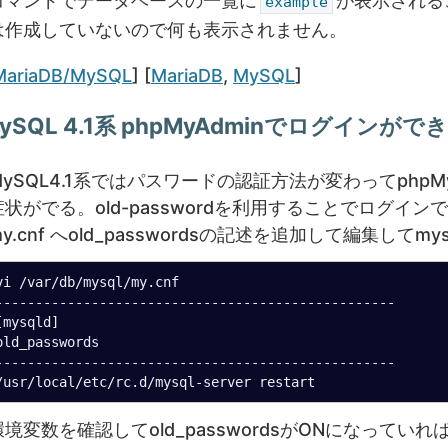
コマンドでデータベースの一覧に
が表示される
example
は作成していないので何も表示されません。
ategories
Tags
MariaDB/MySQL
] [
MariaDB
,
MySQL
]
ySQL 4.1系 phpMyAdminでログインが
MySQL4.1系ではパスワードの認証方法が変わってphpM
症状がでる。old-passwordを利用することでログイ
my.cnf へold_passwordsの記述を追加して編集してm
vi /var/db/mysql/my.cnf

--------------------------------------------------

[mysqld]

old_passwords

--------------------------------------------------

環境変数を確認してold_passwordsがONになっていれ