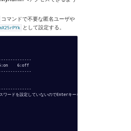
コマンドで不要な匿名ユーザや
として設定する。
mX25rPYk
-------------

:on    6:off

-------------

-------------

): (まだパスワードを設定していないのでEnterキーを押す)
