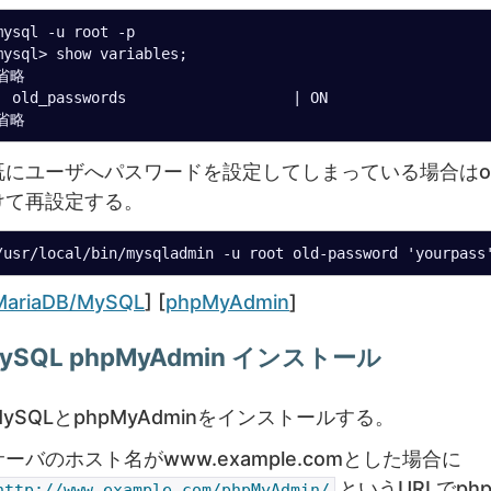
mysql -u root -p

mysql> show variables;

省略

| old_passwords                   | ON

既にユーザへパスワードを設定してしまっている場合はold-
けて再設定する。
ategories
Tags
MariaDB/MySQL
] [
phpMyAdmin
]
ySQL phpMyAdmin インストール
MySQLとphpMyAdminをインストールする。
サーバのホスト名がwww.example.comとした場合に
というURLでph
http://www.example.com/phpMyAdmin/