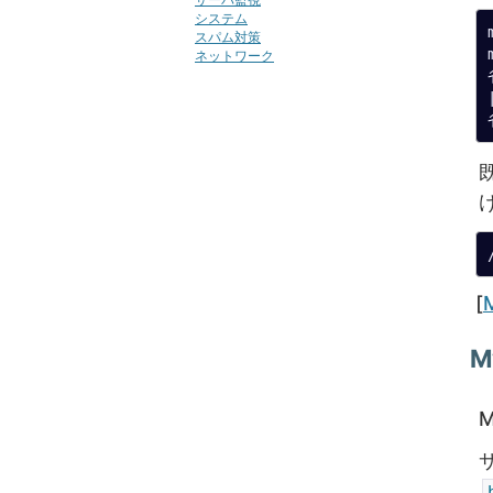
システム
スパム対策
ネットワーク
C
[
M