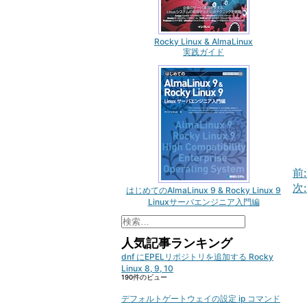
Rocky Linux & AlmaLinux
実践ガイド
ナ
前
ビ
次
はじめてのAlmaLinux 9 & Rocky Linux 9
ゲ
Linuxサーバエンジニア入門編
ー
検
シ
索:
人気記事ランキング
ョ
dnf にEPELリポジトリを追加する Rocky
ン
Linux 8, 9, 10
190件のビュー
デフォルトゲートウェイの設定 ip コマンド