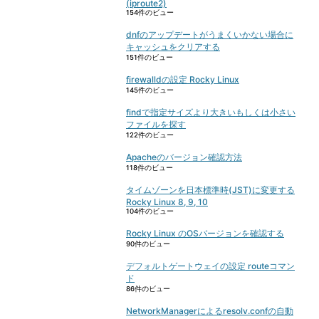
(iproute2)
154件のビュー
dnfのアップデートがうまくいかない場合に
キャッシュをクリアする
151件のビュー
firewalldの設定 Rocky Linux
145件のビュー
findで指定サイズより大きいもしくは小さい
ファイルを探す
122件のビュー
Apacheのバージョン確認方法
118件のビュー
タイムゾーンを日本標準時(JST)に変更する
Rocky Linux 8, 9, 10
104件のビュー
Rocky Linux のOSバージョンを確認する
90件のビュー
デフォルトゲートウェイの設定 routeコマン
ド
86件のビュー
NetworkManagerによるresolv.confの自動