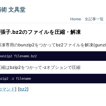
構築術 文具堂
Home
全記事一覧
張子.bz2のファイルを圧縮・解凍
解凍専用のbunzip2をつかってbz2ファイルを解凍(gun
bunzip2 filename.bz2
圧縮はbzip2をつかって-zオプションで圧縮
bzip2 -z filename
ategories
Tags
コマンド
] [
bz2
]