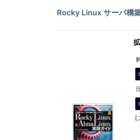
Rocky Linux サーバ
拡
C
[