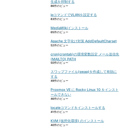
生成を抑制する
86件のビュー
ipコマンドでVLANを設定する
83件のビュー
MediaWikiインストール
65件のビュー
Apache 文字化け対策 AddDefaultCharset
52件のビュー
cron(crontab)の環境変数設定 メール送信先
(MAILTO) PATH
50件のビュー
スワップファイル(swap)を作成して有効に
する
49件のビュー
Proxmox VE に Rocky Linux 10 をインスト
ールできない
46件のビュー
locateコマンドをインストールする
41件のビュー
KVM (仮想化環境) のインストール
40件のビュー