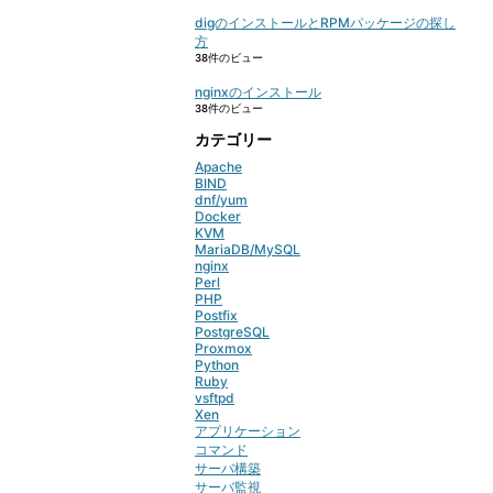
digのインストールとRPMパッケージの探し
方
38件のビュー
nginxのインストール
38件のビュー
カテゴリー
Apache
BIND
dnf/yum
Docker
KVM
MariaDB/MySQL
nginx
Perl
PHP
Postfix
PostgreSQL
Proxmox
Python
Ruby
vsftpd
Xen
アプリケーション
コマンド
サーバ構築
サーバ監視