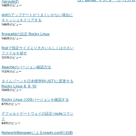
(iproute2)
ゲ
148件のビュー
ー
dnfのアップデートがうまくいかない場合に
シ
キャッシュをクリアする
146件のビュー
ョ
ン
firewalldの設定 Rocky Linux
145件のビュー
findで指定サイズより大きいもしくは小さい
ファイルを探す
121件のビュー
Apacheのバージョン確認方法
112件のビュー
タイムゾーンを日本標準時(JST)に変更する
Rocky Linux 8, 9, 10
104件のビュー
Rocky Linux のOSバージョンを確認する
87件のビュー
デフォルトゲートウェイの設定 routeコマン
ド
84件のビュー
NetworkManagerによるresolv.confの自動