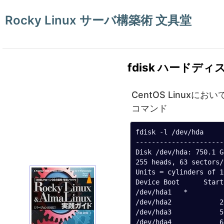
Rocky Linux サーバ構築術 文具堂
fdisk ハード
CentOS Linu
コマンド
fdisk -l /dev/hda

----------------------
Disk /dev/hda: 750.1 G
255 heads, 63 sectors/
Units = cylinders of 1
Device Boot      Start
/dev/hda1   *         
/dev/hda2            2
/dev/hda3            5
/dev/hda4            6