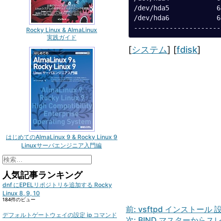
/dev/hda5            6
/dev/hda6            6
Rocky Linux & AlmaLinux
実践ガイド
Categories
Tags
[
システム
] [
fdisk
]
はじめてのAlmaLinux 9 & Rocky Linux 9
Linuxサーバエンジニア入門編
検
索:
人気記事ランキング
dnf にEPELリポジトリを追加する Rocky
Linux 8, 9, 10
184件のビュー
ナ
前:
vsftpd インストール 
デフォルトゲートウェイの設定 ip コマンド
ビ
次:
BIND マスターからス