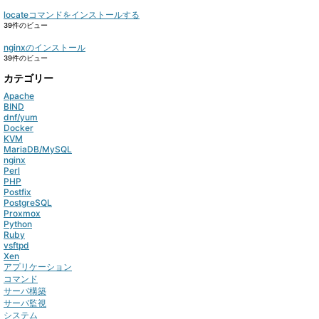
locateコマンドをインストールする
39件のビュー
nginxのインストール
39件のビュー
カテゴリー
Apache
BIND
dnf/yum
Docker
KVM
MariaDB/MySQL
nginx
Perl
PHP
Postfix
PostgreSQL
Proxmox
Python
Ruby
vsftpd
Xen
アプリケーション
コマンド
サーバ構築
サーバ監視
システム