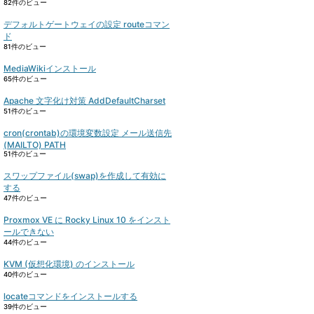
82件のビュー
デフォルトゲートウェイの設定 routeコマン
ド
81件のビュー
MediaWikiインストール
65件のビュー
Apache 文字化け対策 AddDefaultCharset
51件のビュー
cron(crontab)の環境変数設定 メール送信先
(MAILTO) PATH
51件のビュー
スワップファイル(swap)を作成して有効に
する
47件のビュー
Proxmox VE に Rocky Linux 10 をインスト
ールできない
44件のビュー
KVM (仮想化環境) のインストール
40件のビュー
locateコマンドをインストールする
39件のビュー