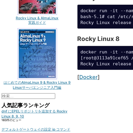
docker run -it --na
bash-5.1# cat /etc/r
Rocky Linux & AlmaLinux
Rocky Linux release
実践ガイド
Rocky Linux 8
docker run -it --na
[root@3113a91cef65 /
Rocky Linux release
Categories
[
Docker
]
はじめてのAlmaLinux 9 & Rocky Linux 9
Linuxサーバエンジニア入門編
検
索:
人気記事ランキング
dnf にEPELリポジトリを追加する Rocky
Linux 8, 9, 10
183件のビュー
デフォルトゲートウェイの設定 ip コマンド