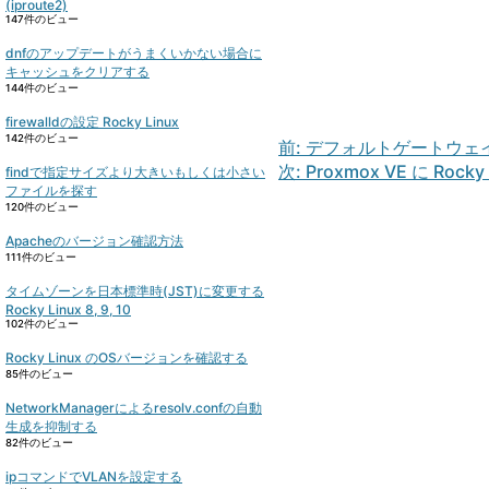
(iproute2)
147件のビュー
dnfのアップデートがうまくいかない場合に
キャッシュをクリアする
144件のビュー
firewalldの設定 Rocky Linux
142件のビュー
ナ
前:
デフォルトゲートウェイの設定
ビ
次:
Proxmox VE に Ro
findで指定サイズより大きいもしくは小さい
ファイルを探す
ゲ
120件のビュー
ー
シ
Apacheのバージョン確認方法
111件のビュー
ョ
ン
タイムゾーンを日本標準時(JST)に変更する
Rocky Linux 8, 9, 10
102件のビュー
Rocky Linux のOSバージョンを確認する
85件のビュー
NetworkManagerによるresolv.confの自動
生成を抑制する
82件のビュー
ipコマンドでVLANを設定する