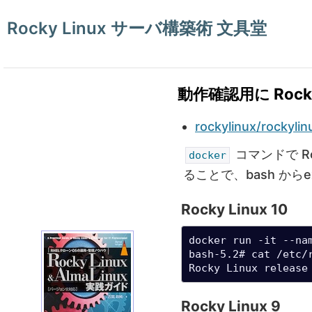
Rocky Linux サーバ構築術 文具堂
動作確認用に Rocky
rockylinux/rockyli
コマンドで Ro
docker
ることで、bash から
Rocky Linux 10
docker run -it --na
bash-5.2# cat /etc/r
Rocky Linux release
Rocky Linux 9