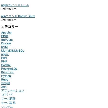
nginxのインストール
38件のビュー
arpコマンド Rocky Linux
37件のビュー
カテゴリー
Apache
BIND
dnf/yum
Docker
KVM
MariaDB/MySQL
nginx
Perl
PHP
Postfix
PostgreSQL
Proxmox
Python
Ruby
vsftpd
Xen
アプリケーション
コマンド
サーバ構築
サーバ監視
システム